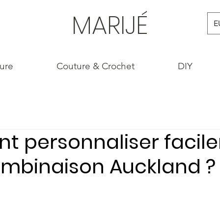
MARIJÉ
E
ture
Couture & Crochet
DIY
 personnaliser facil
ombinaison Auckland ?