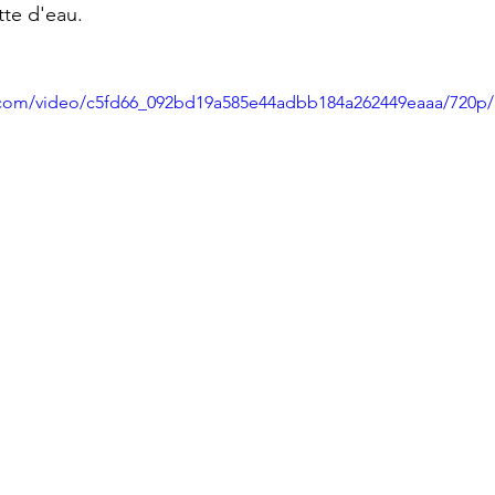
tte d'eau.
ic.com/video/c5fd66_092bd19a585e44adbb184a262449eaaa/720p