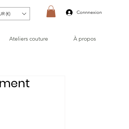
Connnexion
UR (€)
Ateliers couture
À propos
ement