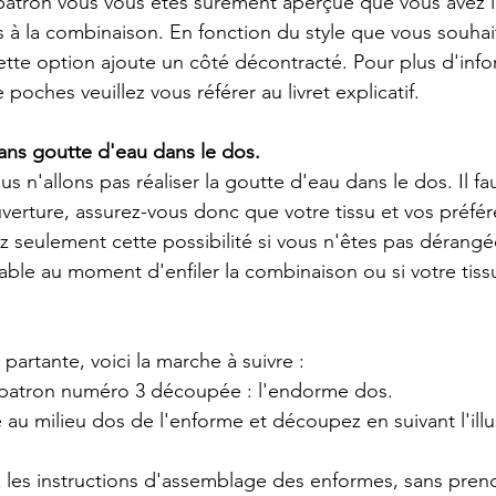
patron vous vous êtes sûrement aperçue que vous avez la
 à la combinaison. En fonction du style que vous souhai
tte option ajoute un côté décontracté. Pour plus d'info
 poches veuillez vous référer au livret explicatif.
ans goutte d'eau dans le dos. 
s n'allons pas réaliser la goutte d'eau dans le dos. Il fau
erture, assurez-vous donc que votre tissu et vos préfér
z seulement cette possibilité si vous n'êtes pas dérangée
able au moment d'enfiler la combinaison ou si votre tissu
 partante, voici la marche à suivre : 
e patron numéro 3 découpée : l'endorme dos. 
 au milieu dos de l'enforme et découpez en suivant l'illus
vez les instructions d'assemblage des enformes, sans pre