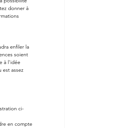
 possibilité 
tez donner à 
rmations 
dra enfiler la 
ences soient 
 à l'idée 
 est assez 
tration ci-
ndre en compte 