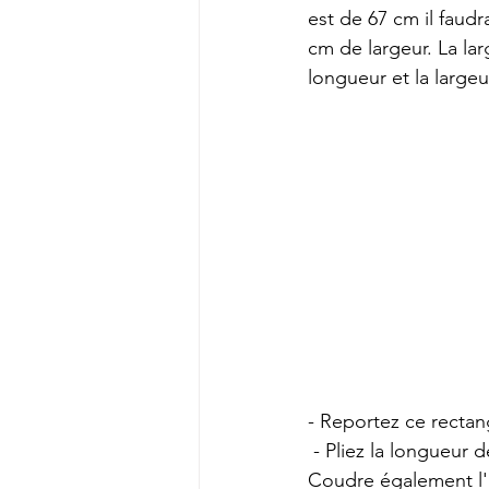
est de 67 cm il faud
cm de largeur. La lar
longueur et la largeu
- Reportez ce rectang
 - Pliez la longueur de la ceinture en deux endroit sur endroit, et coudre à 1 cm du bord. 
Coudre également l'un