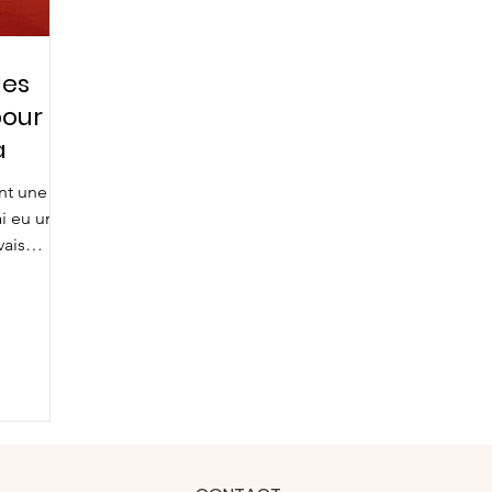
des
pour
a
ant une
ai eu un
vais