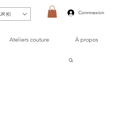
Connnexion
UR (€)
Ateliers couture
À propos