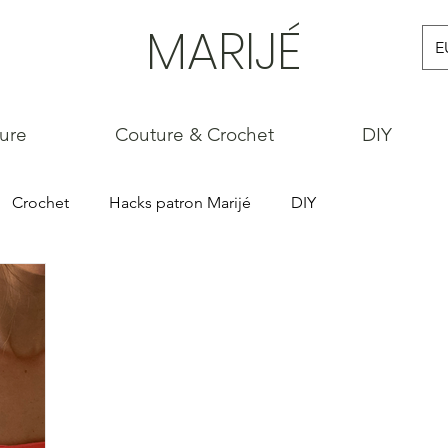
MARIJÉ
E
ture
Couture & Crochet
DIY
Crochet
Hacks patron Marijé
DIY